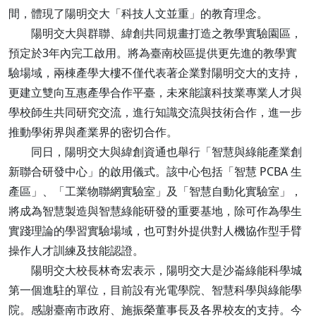
間，體現了陽明交大「科技人文並重」的教育理念。
陽明交大與群聯、緯創共同規畫打造之教學實驗園區，
預定於3年內完工啟用。將為臺南校區提供更先進的教學實
驗場域，兩棟產學大樓不僅代表著企業對陽明交大的支持，
更建立雙向互惠產學合作平臺，未來能讓科技業專業人才與
學校師生共同研究交流，進行知識交流與技術合作，進一步
推動學術界與產業界的密切合作。
同日，陽明交大與緯創資通也舉行「智慧與綠能產業創
新聯合研發中心」的啟用儀式。該中心包括「智慧 PCBA 生
產區」、「工業物聯網實驗室」及「智慧自動化實驗室」，
將成為智慧製造與智慧綠能研發的重要基地，除可作為學生
實踐理論的學習實驗場域，也可對外提供對人機協作型手臂
操作人才訓練及技能認證。
陽明交大校長林奇宏表示，陽明交大是沙崙綠能科學城
第一個進駐的單位，目前設有光電學院、智慧科學與綠能學
院。感謝臺南市政府、施振榮董事長及各界校友的支持。今