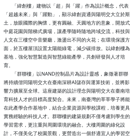
「緯創樓」建物以「超」與「躍」作為設計概念，代表
「超越未來」與「躍動」，顯示緯創資通與陽明交大立於斯
土，放眼國際的胸懷，更有圓融、天圓地方的意象，開放式
中庭花園與階梯式廣場，讓產學隨時隨地跨域交流，科技與
人文在三樓空中音樂廳，激盪出不同的火花；在環境保護方
面，於五樓屋頂設置太陽能綠電，減少碳排放。以緯創樓為
基地，強化智慧製造與智慧綠能產學，共創研發與人才培
育。
「群聯樓」以NAND控制晶片為設計靈感，象徵著群聯
將持續偕同陽明交大在臺南深耕AI儲存與運算技術，並將影
響力擴展至全球。這座建築的設計理念與陽明交大在臺南培
育科技人才的目標高度契合。未來，南臺灣的莘莘學子將能
在此產學合作基地中，結合企業資源與學校課程，培養更具
實務經驗的科技人才。群聯樓的建築規劃不僅考慮到學生的
學習需求，更注重與周圍環境的融合。大樓周圍的綠化設
計，不僅美化了校園景觀，更營造出一個舒適宜人的學習空