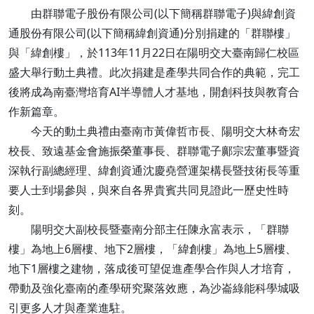
由群聯電子股份有限公司(以下簡稱群聯電子)與緯創資
通股份有限公司(以下簡稱緯創資通)分別捐建的「群聯樓」
與「緯創樓」，於113年11月22日在陽明交大臺南歸仁校區
盛大舉行動土典禮。此次捐建是產學共同合作的典範，完工
後將成為南臺灣培育AI半導體人才基地，開創科技與教育合
作新篇章。
今天的動土典禮由臺南市黃偉哲市長、陽明交大林奇宏
校長、致遠基金會施振榮董事長、群聯電子鄺宗宏董事暨資
深執行副總經理、緯創資通沈慶堯營運架構長暨技術長等重
要人士到場參與，與來自各界貴賓共同見證此一歷史性時
刻。
陽明交大副校長暨臺南分部主任陳永富表示，「群聯
樓」為地上6層樓、地下2層樓，「緯創樓」為地上5層樓、
地下1層樓之建物，落成後可望促進產學合作與人才培育，
帶動及強化臺南的產學研究聚落效應，為沙崙綠能科學城吸
引更多人才與產業進駐。